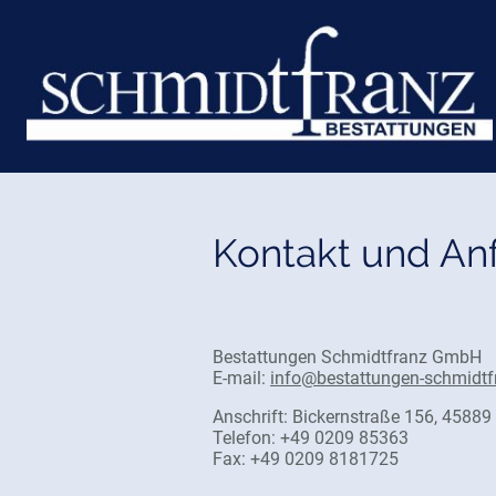
Kontakt und Anf
Bestattungen Schmidtfranz GmbH
E-mail:
info@bestattungen-schmidtf
Anschrift: Bickernstraße 156, 45889
Telefon: +49 0209 85363
Fax: +49 0209 8181725